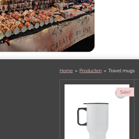
Home
»
Producten
»
Travel mugs
Sale!