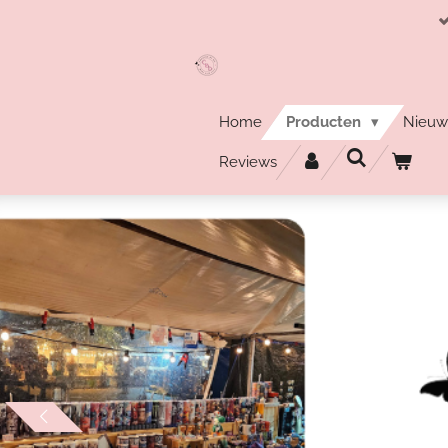
Ga
direct
naar
de
hoofdinhoud
Home
Producten
Nieuw
Reviews