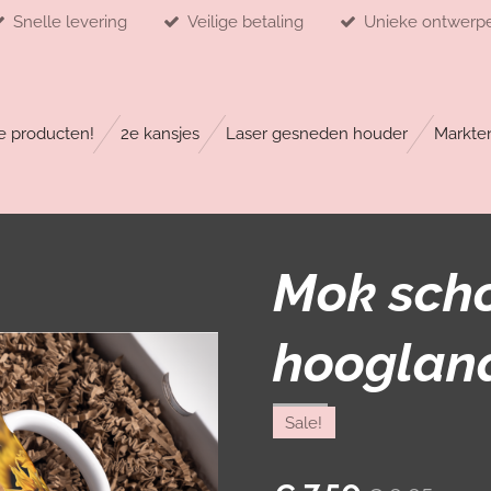
Snelle levering
Veilige betaling
Unieke ontwerp
 producten!
2e kansjes
Laser gesneden houder
Markte
Mok sch
hooglan
Sale!