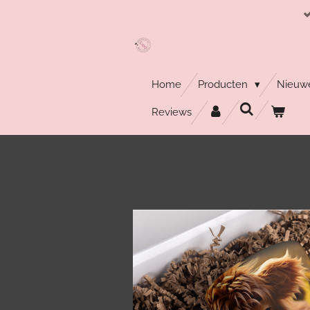
Ga
direct
naar
de
hoofdinhoud
Home
Producten
Nieuwe
Reviews