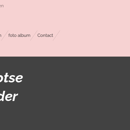
en
n
foto album
Contact
otse
der