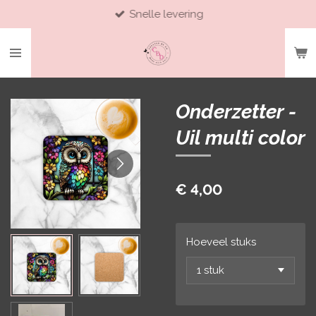
Snelle levering
Ga
direct
naar
de
hoofdinhoud
Onderzetter -
Uil multi color
€ 4,00
Hoeveel stuks