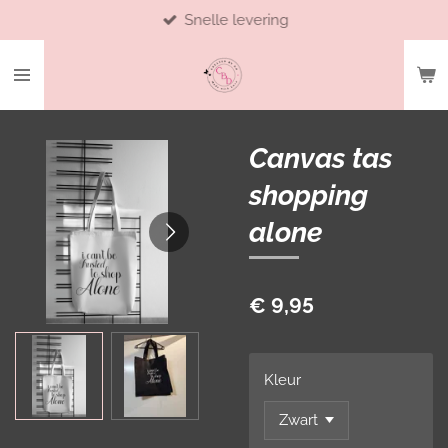
Snelle levering
Ga
direct
naar
de
hoofdinhoud
Canvas tas
shopping
alone
€ 9,95
Kleur