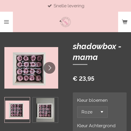
Snelle levering
Ga
direct
naar
de
hoofdinhoud
shadowbox -
mama
€ 23,95
Kleur bloemen
Kleur Achtergrond