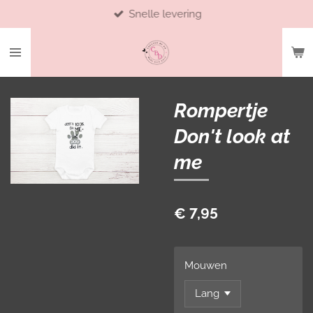
Snelle levering
Ga
direct
naar
de
hoofdinhoud
Rompertje
Don't look at
me
€ 7,95
Mouwen