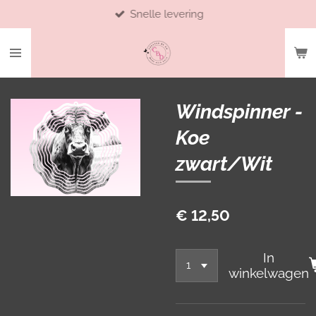
Snelle levering
Ga
direct
naar
de
hoofdinhoud
Windspinner -
Koe
zwart/Wit
€ 12,50
In
winkelwagen