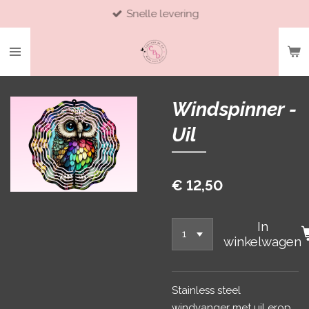
Snelle levering
Ga
direct
naar
de
hoofdinhoud
Windspinner -
Uil
€ 12,50
In
winkelwagen
Stainless steel
windvanger met uil erop