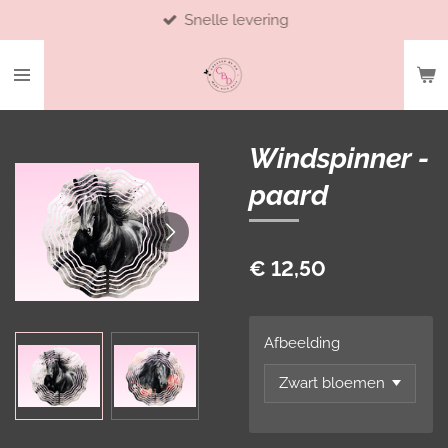
Snelle levering
Ga
direct
naar
de
hoofdinhoud
Windspinner -
paard
€ 12,50
Afbeelding