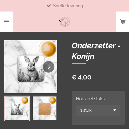
Snelle levering
Ga
direct
naar
de
hoofdinhoud
Onderzetter -
Konijn
€ 4,00
Hoeveel stuks