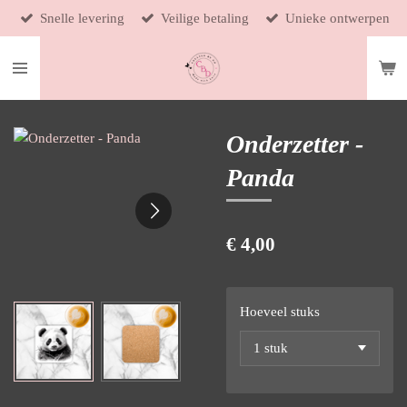
Snelle levering
Veilige betaling
Unieke ontwerpen
Ga
direct
naar
de
hoofdinhoud
Onderzetter -
Panda
€ 4,00
Hoeveel stuks