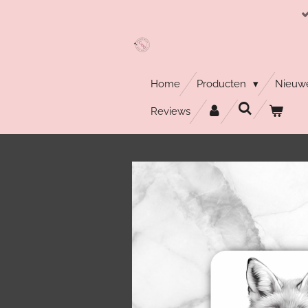
Ga
direct
naar
de
hoofdinhoud
Home
Producten
Nieuwe
Reviews