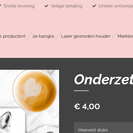
Snelle levering
Veilige betaling
Unieke ontwerp
 producten!
2e kansjes
Laser gesneden houder
Markte
Onderzet
€ 4,00
Hoeveel stuks