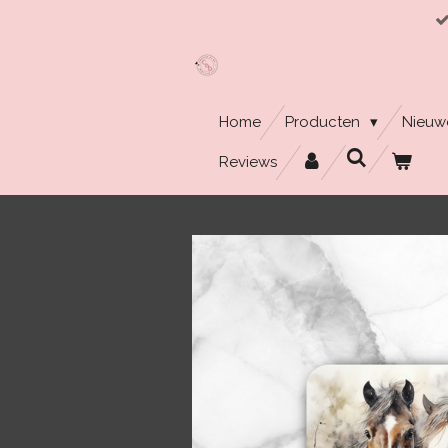
Ga
direct
naar
de
hoofdinhoud
Home
Producten
Nieuw
Reviews