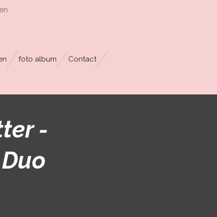
en
en
foto album
Contact
ter -
 Duo