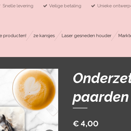
Snelle levering
Veilige betaling
Unieke ontwerp
e producten!
2e kansjes
Laser gesneden houder
Markt
Onderzet
paarden
€ 4,00