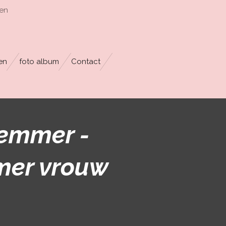
en
en
foto album
Contact
emmer -
mer vrouw