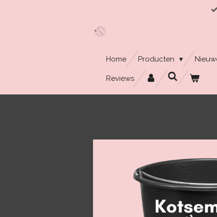
Ga
direct
naar
de
hoofdinhoud
Home
Producten
Nieuw
Reviews