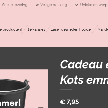
Snelle levering
Veilige betaling
Unieke ontwerp
e producten!
2e kansjes
Laser gesneden houder
Markt
Cadeau 
Kots em
€ 7,95