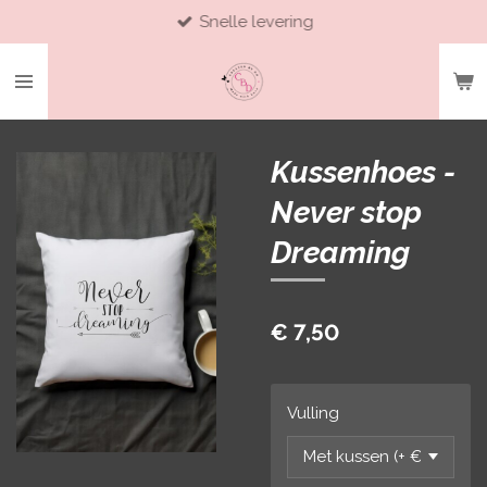
Snelle levering
Ga
direct
naar
de
hoofdinhoud
Kussenhoes -
Never stop
Dreaming
€ 7,50
Vulling