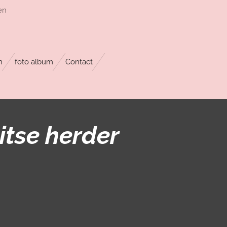
en
n
foto album
Contact
itse herder