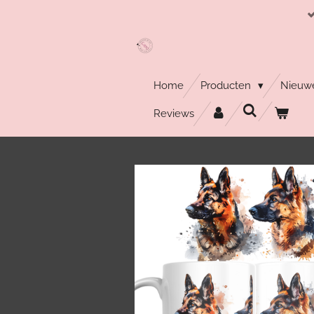
Ga
direct
naar
de
hoofdinhoud
Home
Producten
Nieuwe
Reviews