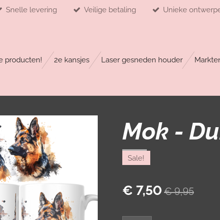
Snelle levering
Veilige betaling
Unieke ontwerp
 producten!
2e kansjes
Laser gesneden houder
Markte
Mok - Du
Sale!
€ 7,50
€ 9,95