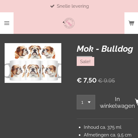
Snelle levering
Ga
direct
naar
de
hoofdinhoud
Mok - Bulldog
Sale!
€ 7,50
€ 9,95
In
winkelwagen
Inhoud ca. 375 ml
Afmetingen ca. 9,5 cm