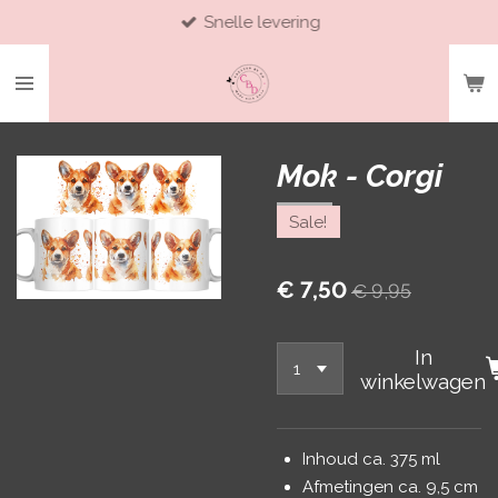
Snelle levering
Ga
direct
naar
de
hoofdinhoud
Mok - Corgi
Sale!
€ 7,50
€ 9,95
In
winkelwagen
Inhoud ca. 375 ml
Afmetingen ca. 9,5 cm