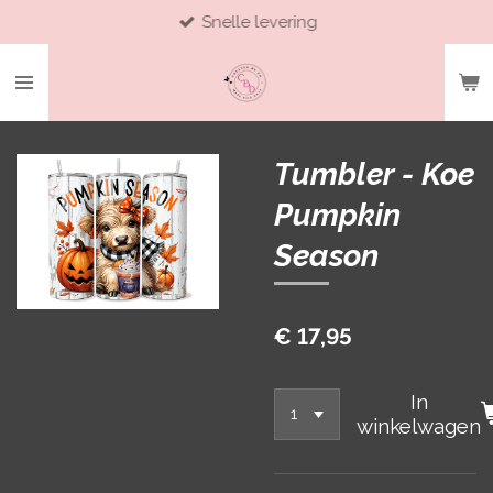
Snelle levering
Ga
direct
naar
de
hoofdinhoud
Tumbler - Koe
Pumpkin
Season
€ 17,95
In
winkelwagen