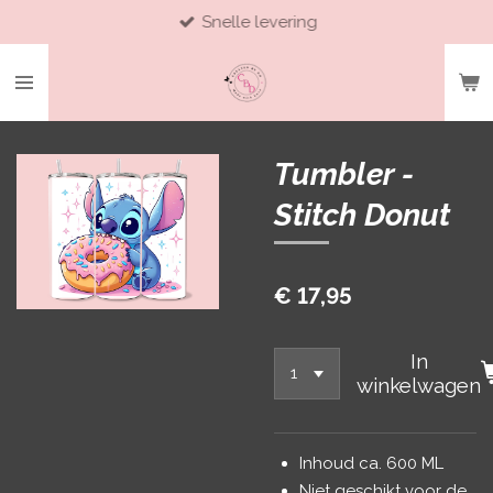
Snelle levering
Ga
direct
naar
de
hoofdinhoud
Tumbler -
Stitch Donut
€ 17,95
In
winkelwagen
Inhoud ca. 600 ML
Niet geschikt voor de