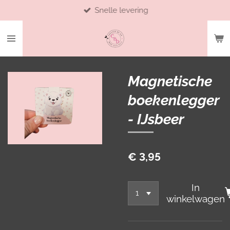
Snelle levering
Ga
direct
naar
de
hoofdinhoud
Magnetische
boekenlegger
- IJsbeer
€ 3,95
In
winkelwagen