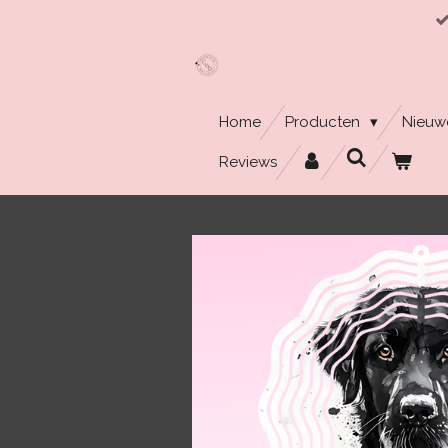
Ga
direct
naar
de
hoofdinhoud
Home
Producten
Nieuw
Reviews