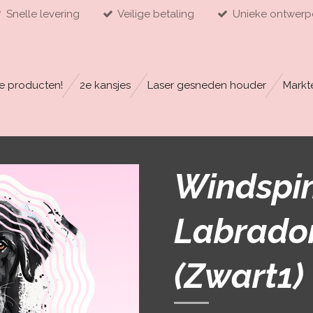
Snelle levering
Veilige betaling
Unieke ontwerp
e producten!
2e kansjes
Laser gesneden houder
Markt
Windspin
Labrador
(Zwart1)