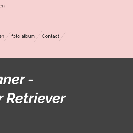
en
en
foto album
Contact
ner -
 Retriever