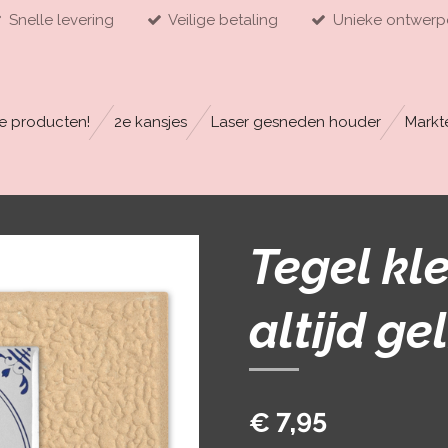
Snelle levering
Veilige betaling
Unieke ontwerp
e producten!
2e kansjes
Laser gesneden houder
Markt
Tegel kle
altijd gel
€ 7,95