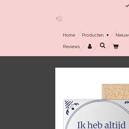
Ga
direct
naar
de
hoofdinhoud
Home
Producten
Nieuw
Reviews