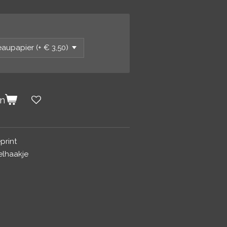
en
print
elhaakje