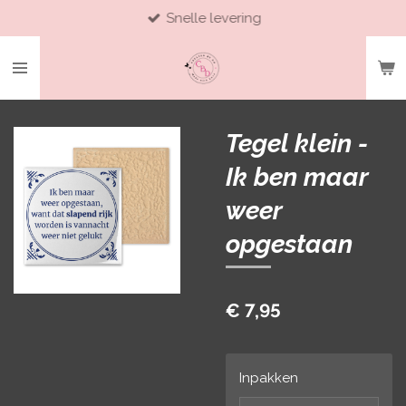
Snelle levering
Ga
direct
naar
de
hoofdinhoud
Tegel klein -
Ik ben maar
weer
opgestaan
€ 7,95
Inpakken