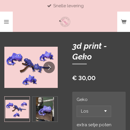
Snelle levering
Ga
direct
naar
de
hoofdinhoud
3d print -
Geko
€ 30,00
Geko
extra setje poten