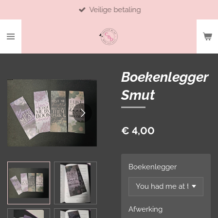
Veilige betaling
Ga
direct
naar
de
hoofdinhoud
Boekenlegger
Smut
€ 4,00
Boekenlegger
Afwerking