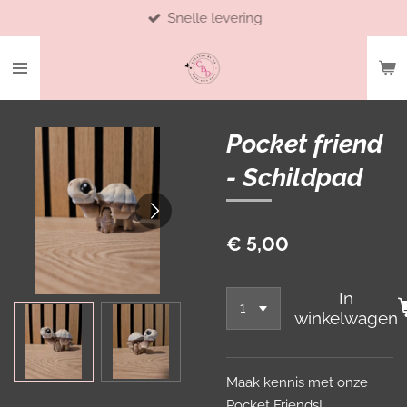
Snelle levering
Ga
direct
naar
de
hoofdinhoud
Pocket friend
- Schildpad
€ 5,00
In
winkelwagen
Maak kennis met onze
Pocket Friends!