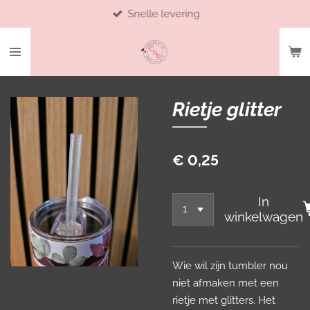
Snelle levering
Ga
direct
naar
de
hoofdinhoud
Rietje glitter
€ 0,25
In
winkelwagen
Wie wil zijn tumbler nou
niet afmaken met een
rietje met glitters. Het