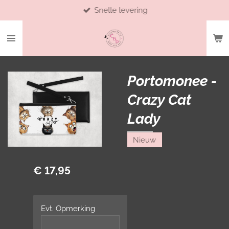
Snelle levering
Ga
direct
naar
de
hoofdinhoud
Portomonee -
Crazy Cat
Lady
Nieuw
€ 17,95
Evt. Opmerking