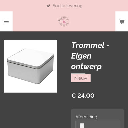
Snelle levering
Ga
direct
naar
de
hoofdinhoud
Trommel -
Eigen
ontwerp
Nieuw
€ 24,00
Afbeelding