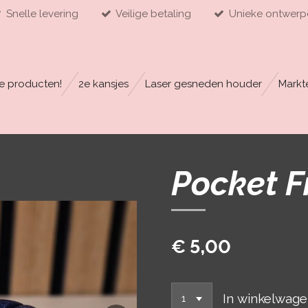
Snelle levering
Veilige betaling
Unieke ontwerp
e producten!
2e kansjes
Laser gesneden houder
Markt
Pocket F
€ 5,00
In winkelwag