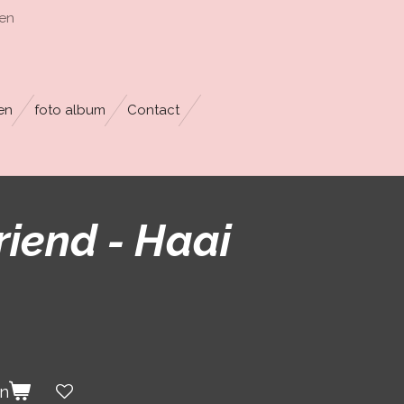
en
en
foto album
Contact
riend - Haai
en