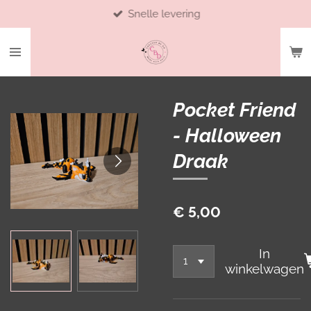
Snelle levering
Ga
direct
naar
de
hoofdinhoud
Pocket Friend
- Halloween
Draak
€ 5,00
In
winkelwagen