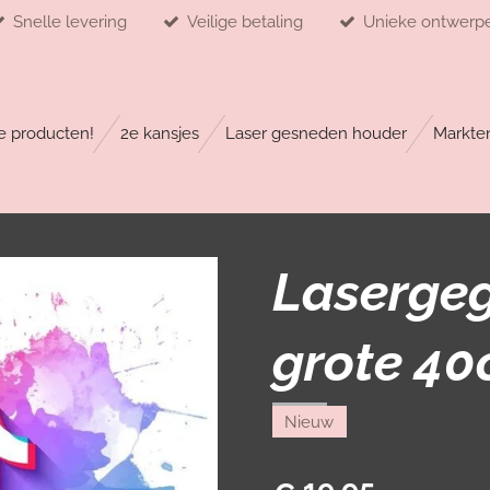
Snelle levering
Veilige betaling
Unieke ontwerp
 producten!
2e kansjes
Laser gesneden houder
Markte
Laserge
grote 40o
Nieuw