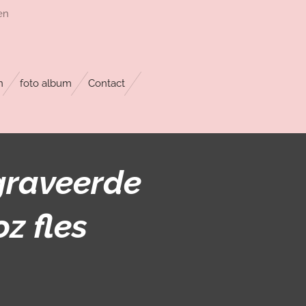
en
n
foto album
Contact
graveerde
z fles