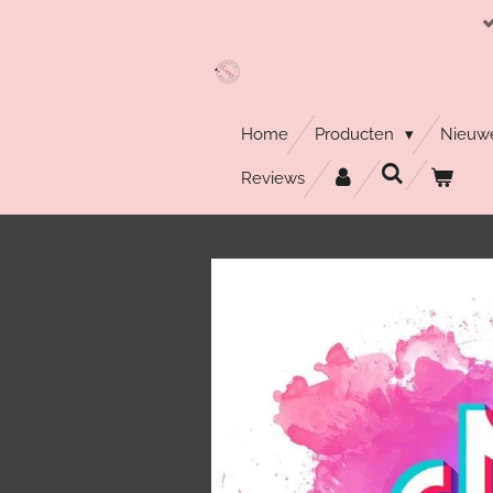
Ga
direct
naar
de
hoofdinhoud
Home
Producten
Nieuwe
Reviews